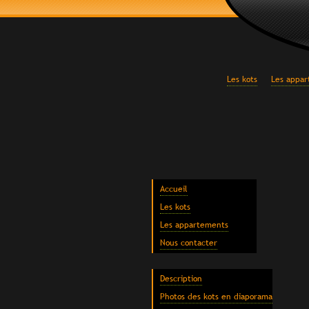
Les kots
Les appa
Accueil
Les kots
Les appartements
Nous contacter
Description
Photos des kots en diaporama