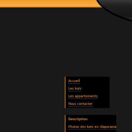
Accueil
Les kots
Les appartements
Nous contacter
Description
Photos des kots en diaporama