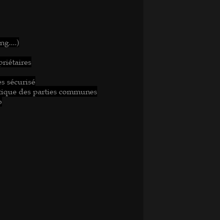
g....)
riétaires
ès sécurisé
matique des parties communes
o