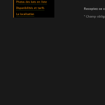
Photos des kots en liste
Disponibilités et tarifs
Recopiez ce 
La localisation
* Champ oblig