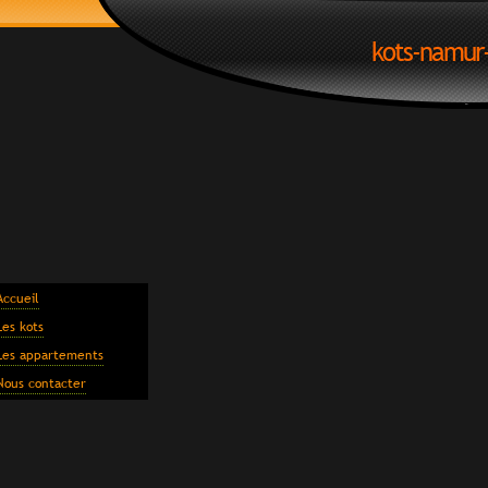
kots-namur
Accueil
Les kots
Les appartements
Nous contacter