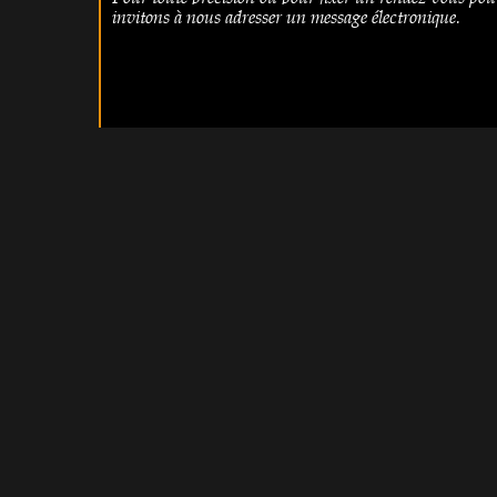
mmo
invitons à nous adresser un message électronique.
IdBien=2679483&xgallery=gallery&xpage=1